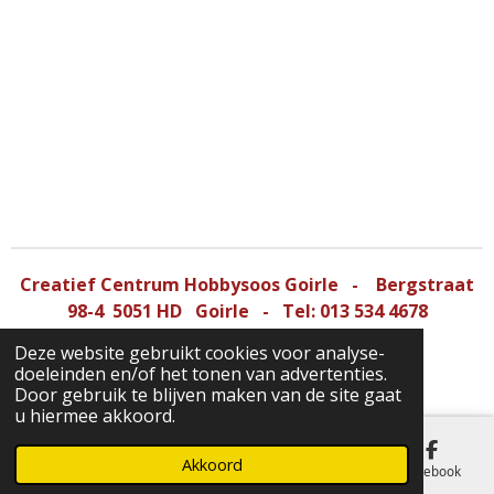
Creatief Centrum Hobbysoos Goirle - Bergstraat
98-4
5051 HD
Goirle - Tel: 013 534 4678
Deze website gebruikt cookies voor analyse-
doeleinden en/of het tonen van advertenties.
© 2022 - 2026 CCHG
Door gebruik te blijven maken van de site gaat
u hiermee akkoord.
Akkoord
E-mailadres
Telefoonnummer
Kaart
Facebook