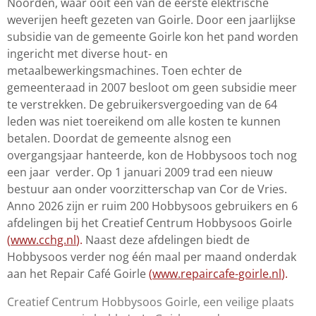
Noorden, waar ooit één van de eerste elektrische
weverijen heeft gezeten van Goirle. Door een jaarlijkse
subsidie van de gemeente Goirle kon het pand worden
ingericht met diverse hout- en
metaalbewerkingsmachines. Toen echter de
gemeenteraad in 2007 besloot om geen subsidie meer
te verstrekken. De gebruikersvergoeding van de 64
leden was niet toereikend om alle kosten te kunnen
betalen. Doordat de gemeente alsnog een
overgangsjaar hanteerde, kon de Hobbysoos toch nog
een jaar verder. Op 1 januari 2009 trad een nieuw
bestuur aan onder voorzitterschap van Cor de Vries.
Anno 2026 zijn er ruim 200 Hobbysoos gebruikers en 6
afdelingen bij het Creatief Centrum Hobbysoos Goirle
(
www.cchg.nl
).
Naast deze afdelingen biedt de
Hobbysoos verder nog één maal per maand onderdak
aan het
Repair Café Goirle
(
www.repaircafe-goirle.nl
).
Creatief Centrum Hobbysoos Goirle, een veilige plaats