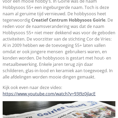
voor een mooie hobby's.
In Goirle was de naam
Hobbysoos 55+ een ingeburgerde naam. Toch is deze
naam al geruime tijd vernieuwd. De hobbysoos heet
tegenwoordig
Creatief Centrum Hobbysoos Goirle
. De
reden voor de naamsverandering was dat de naam
Hobbysoos 55+ niet meer dekkend was voor de geboden
activiteiten. De voorzitter van de stichting Cor de Vries:
Al in 2009 hebben we de toevoeging 55+ laten vallen
omdat er ook jongere mensen gebruikers waren, en
konden worden. De hobbysoos is gestart met hout- en
metaalbewerking. Enkele jaren terug zijn daar
schilderen, glas-in-lood en keramiek aan toegevoegd. In
alle afdelingen worden mooie dingen gemaakt.
Kijk ook even naar deze video:
https://www.youtube.com/watch?v=93J9z0jlacE